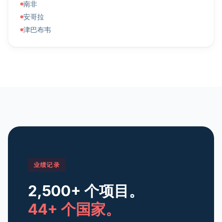
南非
安哥拉
津巴布韦
业绩记录
2,500+ 个项目。
44+ 个国家。