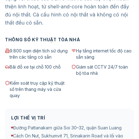
thiện linh hoạt, từ shell-and-core hoàn toàn đến đầy
đủ nội thất. Cả cấu hình có nội thất và không có nội
thất đều có sẵn.
THÔNG SỐ KỸ THUẬT TÒA NHÀ
9.800 sqm diện tích sử dụng
Hạ tầng internet tốc độ cao
trên các tầng có sẵn
sẵn sàng
Bãi đỗ xe tại chỗ 100 chỗ
Giám sát CCTV 24/7 toàn
bộ tòa nhà
Kiểm soát truy cập kỹ thuật
số trên thang máy và cửa
quay
LỢI THẾ VỊ TRÍ
Đường Pattanakarn giữa Soi 30–32, quận Suan Luang
Cách On Nut, Sukhumvit 71, Srinakarin Road và lối vào