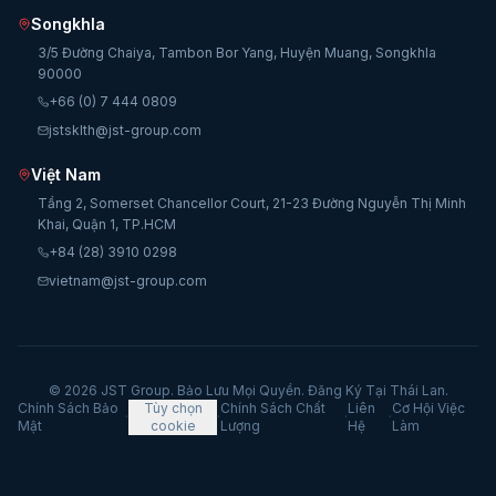
Songkhla
3/5 Đường Chaiya, Tambon Bor Yang, Huyện Muang, Songkhla
90000
+66 (0) 7 444 0809
jstsklth@jst-group.com
Việt Nam
Tầng 2, Somerset Chancellor Court, 21-23 Đường Nguyễn Thị Minh
Khai, Quận 1, TP.HCM
+84 (28) 3910 0298
vietnam@jst-group.com
© 2026 JST Group. Bảo Lưu Mọi Quyền. Đăng Ký Tại Thái Lan.
Chính Sách Bảo
Tùy chọn
Chính Sách Chất
Liên
Cơ Hội Việc
·
·
·
·
Mật
cookie
Lượng
Hệ
Làm